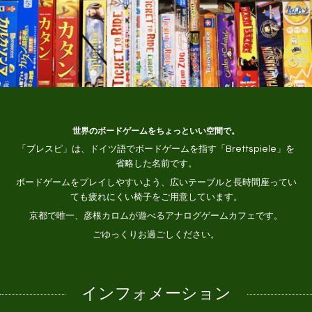
世界のボードゲームをちょっといい空間で。
「ブレスピ」は、ドイツ語でボードゲームを指す
「Brettspiele」を
省略した名前です。
ボードゲームをプレイしやすいよう、
広いテーブルと長時間座ってい
ても
疲れにくい椅子をご用意しています。
京都で唯一、
彦根カロム
が遊べる
アナログゲームカフェです。
ごゆっくりお過ごしください。
インフォメーション