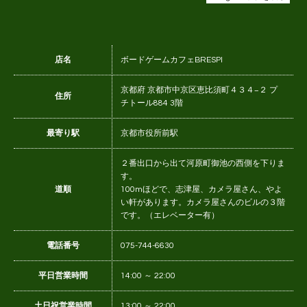
店名
ボードゲームカフェBRESPI
京都府 京都市中京区恵比須町４３４−２ プ
住所
チトール884 3階
最寄り駅
京都市役所前駅
２番出口から出て河原町御池の西側を下りま
す。
道順
100mほどで、志津屋、カメラ屋さん、やよ
い軒があります。カメラ屋さんのビルの３階
です。（エレベーター有）
電話番号
075-744-6630
平日営業時間
14:00 ～ 22:00
土日祝営業時間
13:00 ～ 22:00